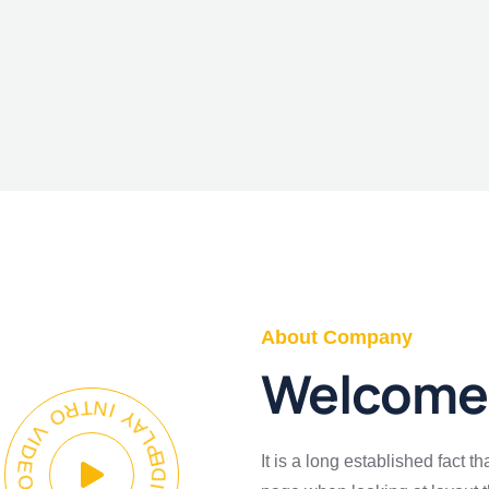
About Company
Welcome 
PLAY INTRO VIDEO - PLAY INTRO VIDEO -
It is a long established fact t