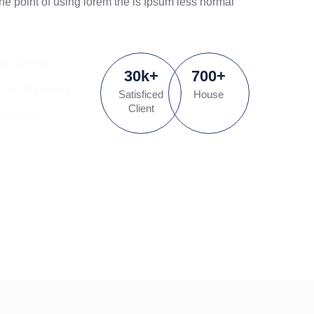
he point of using lorem the is Ipsum less normal
te client
30
k
+
700
+
t for desired
Satisficed
House
Client
ergency