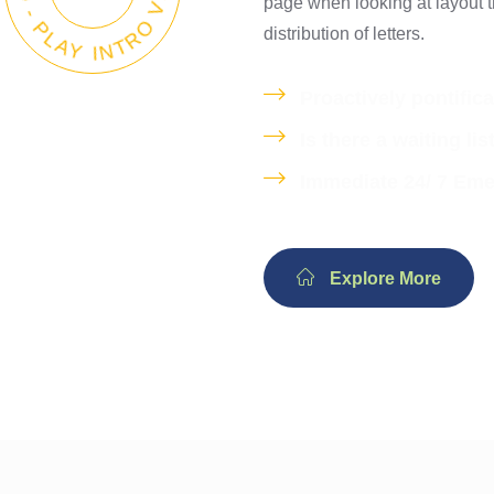
page when looking at layout t
distribution of letters.
Proactively pontifica
Is there a waiting lis
Immediate 24/ 7 Em
Explore More