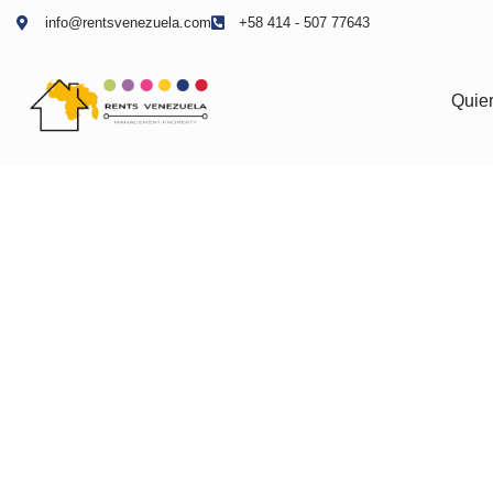
info@rentsvenezuela.com
+58 414 - 507 77643
Quier