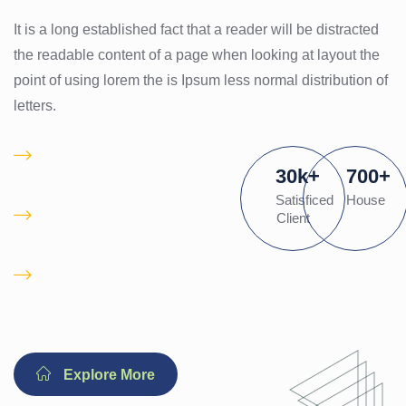
It is a long established fact that a reader will be distracted
the readable content of a page when looking at layout the
point of using lorem the is Ipsum less normal distribution of
letters.
Proactively
30
k
+
700
+
pontificate client
Satisficed
House
Is there a waiting list
Client
for desired
Immediate 24/ 7
Emergency
Explore More