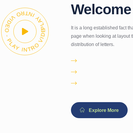
Welcome 
LAY INTRO VIDEO - PLAY INTRO VIDEO -
It is a long established fact t
page when looking at layout t
distribution of letters.
Proactively pontifica
Is there a waiting lis
Immediate 24/ 7 Em
Explore More