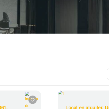
061.
Local en alquiler, 