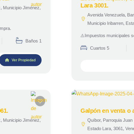
Lara 3001.
z, Municipio Jiménez,
Avenida Venezuela, Bar
Municipio Iribarren, Es
ompra.
⚠️Impuestos municipales s
Baños 1
Cuartos 5
Ver Propiedad
61.
Galpón en venta o a
z, Municipio Jiménez,
Quíbor, Parroquia Juan
Estado Lara, 3061, Ven