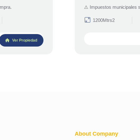
ompra.
⚠️ Impuestos municipales s
1200Mtrs2
Ver Propiedad
About Company