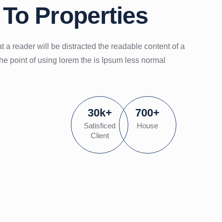
To Properties
hat a reader will be distracted the readable content of a
he point of using lorem the is Ipsum less normal
te client
30
k
+
700
+
t for desired
Satisficed
House
Client
ergency