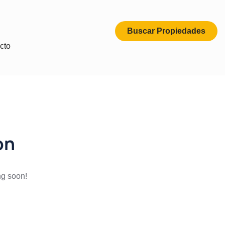
Buscar Propiedades
cto
on
ng soon!