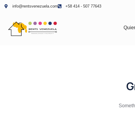
info@rentsvenezuela.com
+58 414 - 507 77643
Quier
G
Somethi