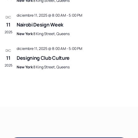
New York
8 King Street, Queens
Event
diciembre 11, 2025 @ 8:00 AM
-
5:00 PM
DIC
11
Nairobi Design Week
2025
New York
8 King Street, Queens
diciembre 11, 2025 @ 8:00 AM
-
5:00 PM
DIC
11
Designing Club Culture
2025
New York
8 King Street, Queens